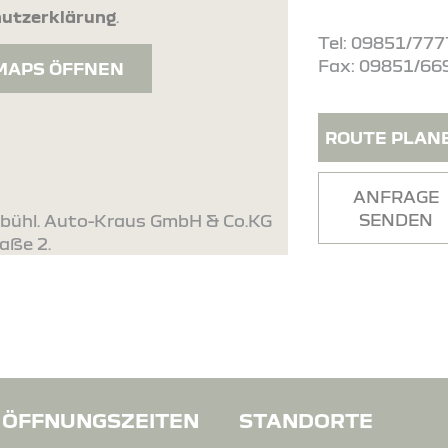
utzerklärung
.
Tel: 09851/777
Fax: 09851/66
MAPS ÖFFNEN
ROUTE PLAN
ANFRAGE
SENDEN
lsbühl. Auto-Kraus GmbH & Co.KG
raße 2.
ÖFFNUNGSZEITEN
STANDORTE