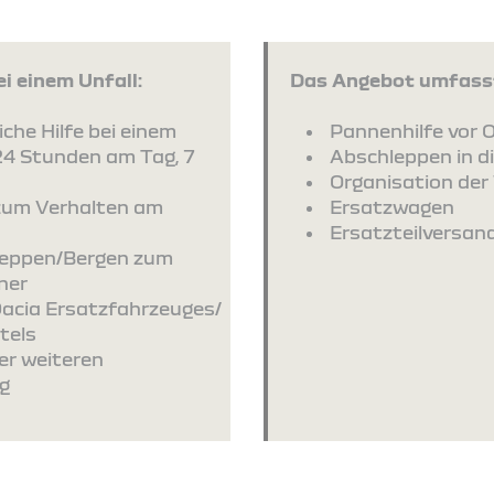
i einem Unfall:
Das Angebot umfasst
che Hilfe bei einem
Pannenhilfe vor O
24 Stunden am Tag, 7
Abschleppen in d
Organisation der 
zum Verhalten am
Ersatzwagen
Ersatzteilversan
leppen/Bergen zum
ner
Dacia Ersatzfahrzeuges/
tels
er weiteren
g