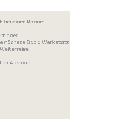
 bei einer Panne:
rt oder
ie nächste Dacia Werkstatt
Weiterreise
d im Ausland